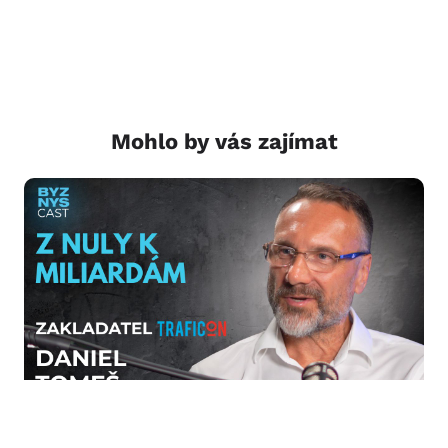
Mohlo by vás zajímat
Daniel Tomeš: Od jedné trafiky ke 4
miliardám obratu