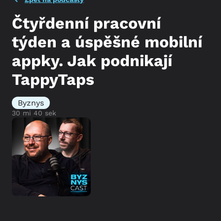
Čtyřdenní pracovní
týden a úspěšné mobilní
appky. Jak podnikají
TappyTaps
Byznys
30 mi 40 sek