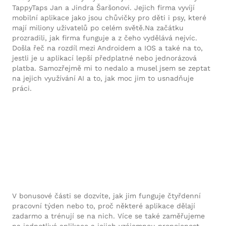
TappyTaps Jan a Jindra Šaršonovi. Jejich firma vyvíjí
mobilní aplikace jako jsou chůvičky pro děti i psy, které
mají miliony uživatelů po celém světě.Na začátku
prozradili, jak firma funguje a z čeho vydělává nejvíc.
Došla řeč na rozdíl mezi Androidem a IOS a také na to,
jestli je u aplikací lepší předplatné nebo jednorázová
platba. Samozřejmě mi to nedalo a musel jsem se zeptat
na jejich využívání AI a to, jak moc jim to usnadňuje
práci.
V bonusové části se dozvíte, jak jim funguje čtyřdenní
pracovní týden nebo to, proč některé aplikace dělají
zadarmo a trénují se na nich. Více se také zaměřujeme