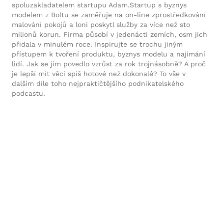
spoluzakladatelem startupu Adam.Startup s byznys
modelem z Boltu se zaměřuje na on-line zprostředkování
malování pokojů a loni poskytl služby za více než sto
milionů korun. Firma působí v jedenácti zemích, osm jich
přidala v minulém roce. Inspirujte se trochu jiným
přístupem k tvoření produktu, byznys modelu a najímání
lidí. Jak se jim povedlo vzrůst za rok trojnásobně? A proč
je lepší mít věci spíš hotové než dokonalé? To vše v
dalším díle toho nejpraktičtějšího podnikatelského
podcastu.