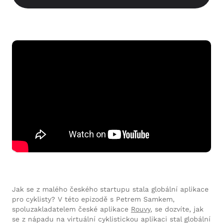
Jak se z malého českého startupu stala globální aplikace
pro cyklisty? V této epizodě s Petrem Samkem,
spoluzakladatelem české aplikace
Rouvy
, se dozvíte, jak
se z nápadu na virtuální cyklistickou aplikaci stal globální