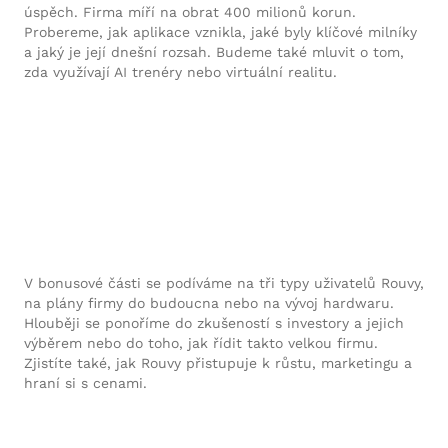
úspěch. Firma míří na obrat 400 milionů korun.
Probereme, jak aplikace vznikla, jaké byly klíčové milníky
a jaký je její dnešní rozsah. Budeme také mluvit o tom,
zda využívají AI trenéry nebo virtuální realitu.
V bonusové části se podíváme na tři typy uživatelů Rouvy,
na plány firmy do budoucna nebo na vývoj hardwaru.
Hlouběji se ponoříme do zkušeností s investory a jejich
výběrem nebo do toho, jak řídit takto velkou firmu.
Zjistíte také, jak Rouvy přistupuje k růstu, marketingu a
hraní si s cenami.