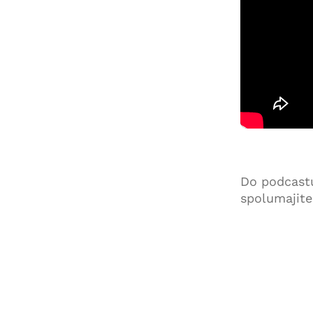
Do podcastu
spolumajit