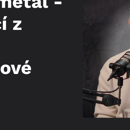
mětal -
í z
gové