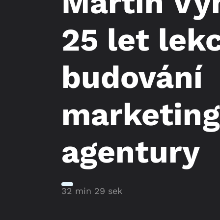
Martin Vy
25 let lekc
budování
marketin
agentury
32 min 29 sek