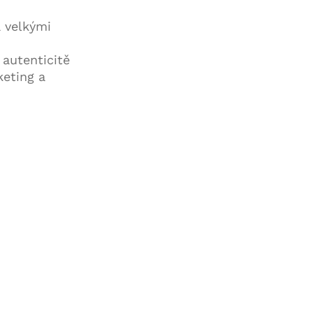
a velkými
 autenticitě
keting a