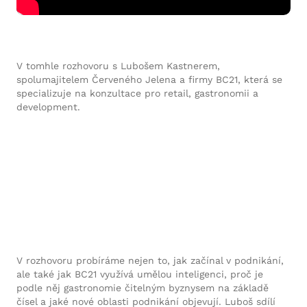
V tomhle rozhovoru s Lubošem Kastnerem,
spolumajitelem Červeného Jelena a firmy BC21, která se
specializuje na konzultace pro retail, gastronomii a
development.
V rozhovoru probíráme nejen to, jak začínal v podnikání,
ale také jak BC21 využívá umělou inteligenci, proč je
podle něj gastronomie čitelným byznysem na základě
čísel a jaké nové oblasti podnikání objevují. Luboš sdílí