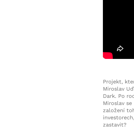
Projekt, kt
Miroslav Uď
Dark. Po ro
Miroslav se
založení to
investorech
zastavit?