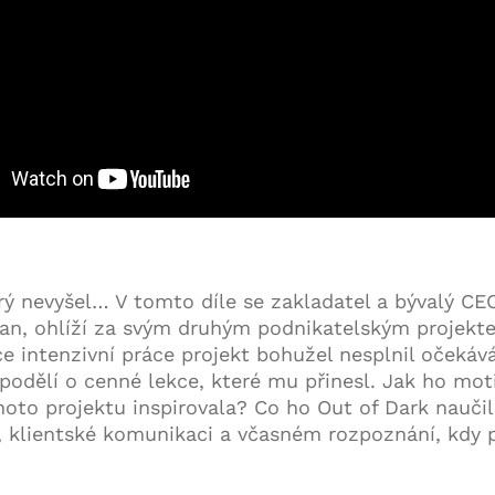
erý nevyšel… V tomto díle se zakladatel a bývalý C
an, ohlíží za svým druhým podnikatelským projekt
ce intenzivní práce projekt bohužel nesplnil očekává
 podělí o cenné lekce, které mu přinesl. Jak ho mot
hoto projektu inspirovala? Co ho Out of Dark naučil
, klientské komunikaci a včasném rozpoznání, kdy 