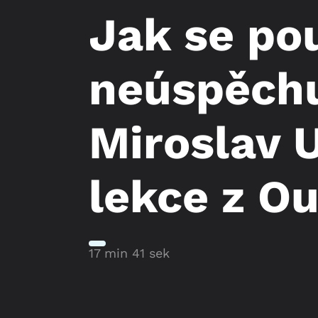
Jak se pou
neúspěch
Miroslav 
lekce z Ou
17 min 41 sek