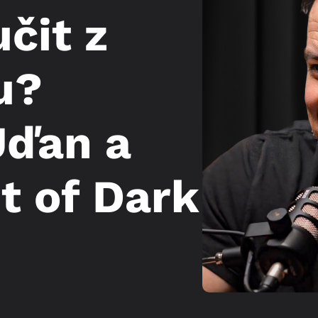
čit z
u?
Uďan a
t of Dark