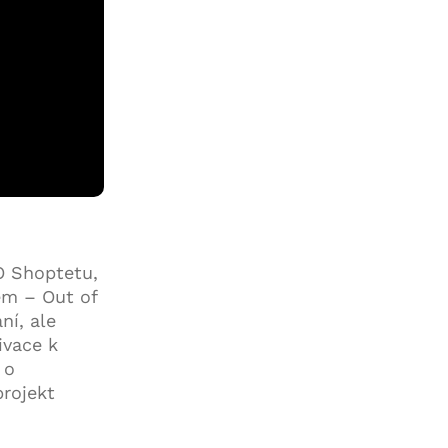
EO Shoptetu,
em – Out of
ní, ale
ivace k
 o
projekt