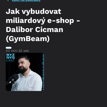
Jak vybudovat
miliardový e-shop -
Dalibor Cicman
(GymBeam)
42 min 32 sek