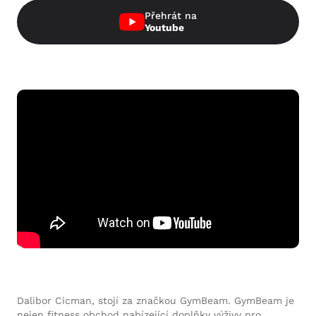
Přehrát na
Youtube
Dalibor Cicman, stojí za značkou GymBeam. GymBeam je
nejen fitness obchod nabízející doplňky výživy pro